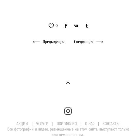
0
Предыдущая
Следующая
АКЦИИ
|
УСЛУГИ
|
ПОРТФОЛИО
|
О НАС
|
КОНТАКТЫ
Все фотографии и видео, размещенные на этом сайте, выступают только
для демонстрации.